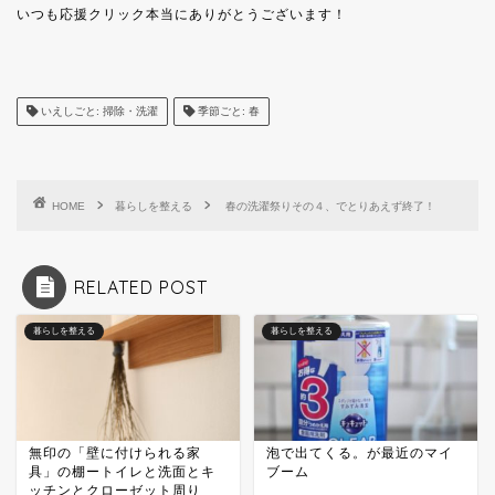
いつも応援クリック本当にありがとうございます！
いえしごと: 掃除・洗濯
季節ごと: 春
HOME
暮らしを整える
春の洗濯祭りその４、でとりあえず終了！
RELATED POST
暮らしを整える
暮らしを整える
無印の「壁に付けられる家
泡で出てくる。が最近のマイ
具」の棚ートイレと洗面とキ
ブーム
ッチンとクローゼット周り