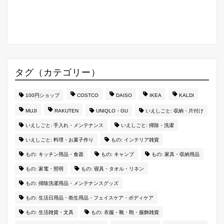
タグ（カテゴリー）
100円ショップ
COSTCO
DAISO
IKEA
KALDI
MUJI
RAKUTEN
UNIQLO・GU
いえしごと: 収納・片付け
いえしごと: 手入れ・メンテナンス
いえしごと: 掃除・洗濯
いえしごと: 料理・お菓子作り
もの: インテリア雑貨
もの: キッチン用品・食器
もの: キャンプ
もの: 家具・収納用品
もの: 家電・照明
もの: 寝具・タオル・リネン
もの: 掃除洗濯用品・メンテナンスグッズ
もの: 生活日用品・衛生用品・フェイスケア・ボディケア
もの: 生活雑貨・文具
もの: 衣服・靴・鞄・服飾雑貨