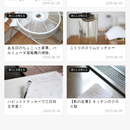
2019-02-28
2019-06-03
暮らしを整える
暮らしを整える
ある日のちょこっと家事。バ
ニトリのスリムピッチャー
ルミューダ扇風機の掃除。
2020-08-09
2019-06-13
暮らしを整える
暮らしを整える
ハビットトラッカーで三日坊
【私の定番】キッチンのクロ
主卒業！
ス類
2020-01-16
2025-06-09