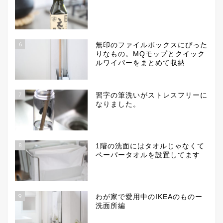
6
無印のファイルボックスにぴった
りなもの。MQモップとクイック
ルワイパーをまとめて収納
7
習字の筆洗いがストレスフリーに
なりました。
8
1階の洗面にはタオルじゃなくて
ペーパータオルを設置してます
9
わが家で愛用中のIKEAのものー
洗面所編