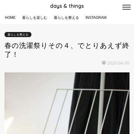
days & things
HOME
暮らしを楽しむ
暮らしを整える
INSTAGRAM
暮らしを整える
春の洗濯祭りその４、でとりあえず終
了！
2020-04-30