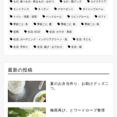
もの: 食べもの・飲みもの・おやつ
もの：猫グッズ
エクステリア
エントランス
キッチン
クローゼット
ダイニングルーム
トイレ・洗面・浴室
ベッドルーム
リビングルーム
ロフト
季節ごと: 冬
季節ごと: 夏
季節ごと: 春
季節ごと: 秋
玄関
生活: ECO
生活: カラダ・美容
生活: ガーデニング・インテリアグリーン・花
生活: 子ども
生活: 手作り
生活: 遊び・おでかけ
生活：猫
最新の投稿
夏のお弁当作り。お助けグッズ二
つ。
梅雨再び。とワードローブ整理