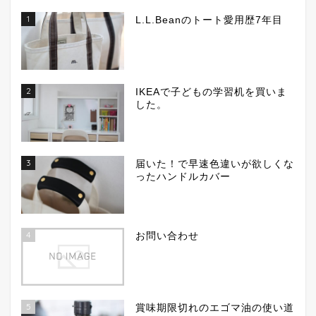
1
L.L.Beanのトート愛用歴7年目
2
IKEAで子どもの学習机を買いま
した。
3
届いた！で早速色違いが欲しくな
ったハンドルカバー
4
お問い合わせ
5
賞味期限切れのエゴマ油の使い道