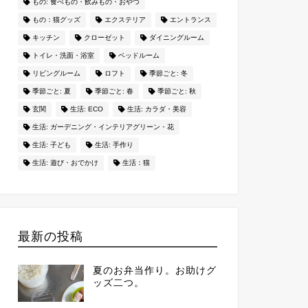
もの: 食べもの・飲みもの・おやつ
もの：猫グッズ
エクステリア
エントランス
キッチン
クローゼット
ダイニングルーム
トイレ・洗面・浴室
ベッドルーム
リビングルーム
ロフト
季節ごと: 冬
季節ごと: 夏
季節ごと: 春
季節ごと: 秋
玄関
生活: ECO
生活: カラダ・美容
生活: ガーデニング・インテリアグリーン・花
生活: 子ども
生活: 手作り
生活: 遊び・おでかけ
生活：猫
最新の投稿
夏のお弁当作り。お助けグ
ッズ二つ。