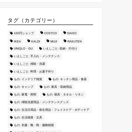
タグ（カテゴリー）
100円ショップ
COSTCO
DAISO
IKEA
KALDI
MUJI
RAKUTEN
UNIQLO・GU
いえしごと: 収納・片付け
いえしごと: 手入れ・メンテナンス
いえしごと: 掃除・洗濯
いえしごと: 料理・お菓子作り
もの: インテリア雑貨
もの: キッチン用品・食器
もの: キャンプ
もの: 家具・収納用品
もの: 家電・照明
もの: 寝具・タオル・リネン
もの: 掃除洗濯用品・メンテナンスグッズ
もの: 生活日用品・衛生用品・フェイスケア・ボディケア
もの: 生活雑貨・文具
もの: 衣服・靴・鞄・服飾雑貨