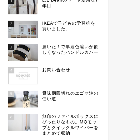
L.L.Beanのトート愛用歴7
1
年目
IKEAで子どもの学習机を
2
買いました。
届いた！で早速色違いが欲
3
しくなったハンドルカバー
お問い合わせ
4
賞味期限切れのエゴマ油の
5
使い道
無印のファイルボックスに
6
ぴったりなもの。MQモッ
プとクイックルワイパーを
まとめて収納