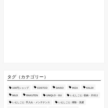
タグ（カテゴリー）
100円ショップ
COSTCO
DAISO
IKEA
KALDI
MUJI
RAKUTEN
UNIQLO・GU
いえしごと: 収納・片付け
いえしごと: 手入れ・メンテナンス
いえしごと: 掃除・洗濯