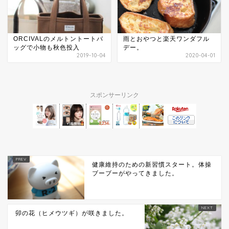
ORCIVALのメルトントートバ
雨とおやつと楽天ワンダフル
ッグで小物も秋色投入
デー。
2019-10-04
2020-04-01
スポンサーリンク
健康維持のための新習慣スタート。体操
ブーブーがやってきました。
卯の花（ヒメウツギ）が咲きました。