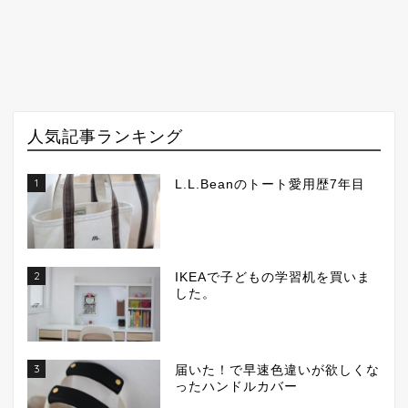
人気記事ランキング
1
L.L.Beanのトート愛用歴7年目
2
IKEAで子どもの学習机を買いま
した。
3
届いた！で早速色違いが欲しくな
ったハンドルカバー