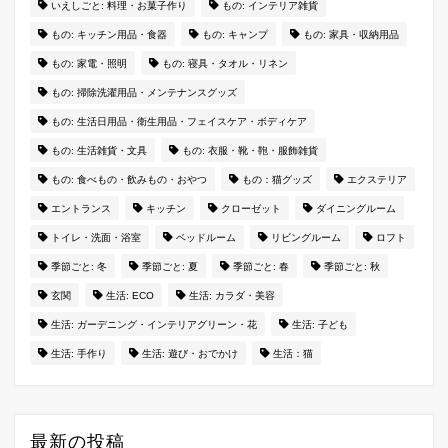
いえしごと: 料理・お菓子作り
もの: インテリア雑貨
もの: キッチン用品・食器
もの: キャンプ
もの: 家具・収納用品
もの: 家電・照明
もの: 寝具・タオル・リネン
もの: 掃除洗濯用品・メンテナンスグッズ
もの: 生活日用品・衛生用品・フェイスケア・ボディケア
もの: 生活雑貨・文具
もの: 衣服・靴・鞄・服飾雑貨
もの: 食べもの・飲みもの・おやつ
もの：猫グッズ
エクステリア
エントランス
キッチン
クローゼット
ダイニングルーム
トイレ・洗面・浴室
ベッドルーム
リビングルーム
ロフト
季節ごと: 冬
季節ごと: 夏
季節ごと: 春
季節ごと: 秋
玄関
生活: ECO
生活: カラダ・美容
生活: ガーデニング・インテリアグリーン・花
生活: 子ども
生活: 手作り
生活: 遊び・おでかけ
生活：猫
最新の投稿