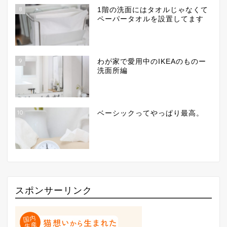
8
1階の洗面にはタオルじゃなくて
ペーパータオルを設置してます
9
わが家で愛用中のIKEAのものー
洗面所編
10
ベーシックってやっぱり最高。
スポンサーリンク