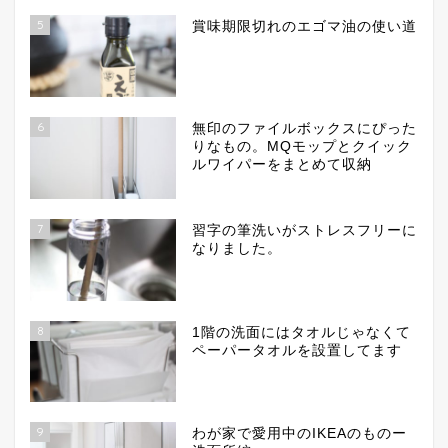
5
賞味期限切れのエゴマ油の使い道
6
無印のファイルボックスにぴった
りなもの。MQモップとクイック
ルワイパーをまとめて収納
7
習字の筆洗いがストレスフリーに
なりました。
8
1階の洗面にはタオルじゃなくて
ペーパータオルを設置してます
9
わが家で愛用中のIKEAのものー