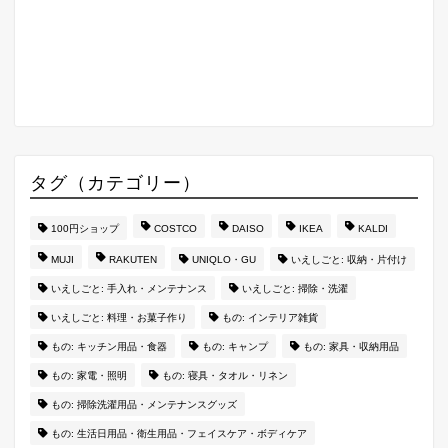
タグ（カテゴリー）
100円ショップ
COSTCO
DAISO
IKEA
KALDI
MUJI
RAKUTEN
UNIQLO・GU
いえしごと: 収納・片付け
いえしごと: 手入れ・メンテナンス
いえしごと: 掃除・洗濯
いえしごと: 料理・お菓子作り
もの: インテリア雑貨
もの: キッチン用品・食器
もの: キャンプ
もの: 家具・収納用品
もの: 家電・照明
もの: 寝具・タオル・リネン
もの: 掃除洗濯用品・メンテナンスグッズ
もの: 生活日用品・衛生用品・フェイスケア・ボディケア