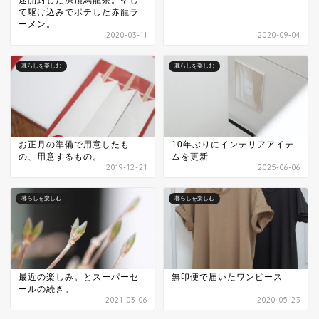
速開封した凍頂烏龍茶。そし
て駆け込みでポチした赤龍ラ
ーメン。
2020-03-11
2020-09-04
暮らしを楽しむ
暮らしを楽しむ
お正月の準備で用意したも
10年ぶりにインテリアアイテ
の、用意するもの。
ムを更新
2019-12-21
2025-06-06
暮らしを楽しむ
暮らしを楽しむ
最近の楽しみ。とスーパーセ
無印便で届いたワンピース
ールの続き。
2021-03-06
2020-05-23