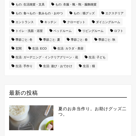
もの: 生活雑貨・文具
もの: 衣服・靴・鞄・服飾雑貨
もの: 食べもの・飲みもの・おやつ
もの：猫グッズ
エクステリア
エントランス
キッチン
クローゼット
ダイニングルーム
トイレ・洗面・浴室
ベッドルーム
リビングルーム
ロフト
季節ごと: 冬
季節ごと: 夏
季節ごと: 春
季節ごと: 秋
玄関
生活: ECO
生活: カラダ・美容
生活: ガーデニング・インテリアグリーン・花
生活: 子ども
生活: 手作り
生活: 遊び・おでかけ
生活：猫
最新の投稿
夏のお弁当作り。お助けグッズ二
つ。