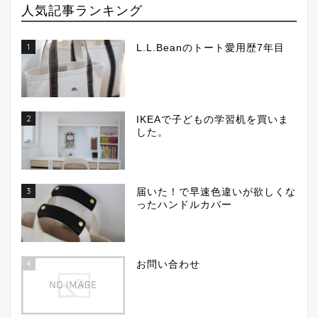
人気記事ランキング
1
L.L.Beanのトート愛用歴7年目
2
IKEAで子どもの学習机を買いま
した。
3
届いた！で早速色違いが欲しくな
ったハンドルカバー
4
お問い合わせ