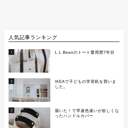
人気記事ランキング
1
L.L.Beanのトート愛用歴7年目
2
IKEAで子どもの学習机を買いま
した。
3
届いた！で早速色違いが欲しくな
ったハンドルカバー