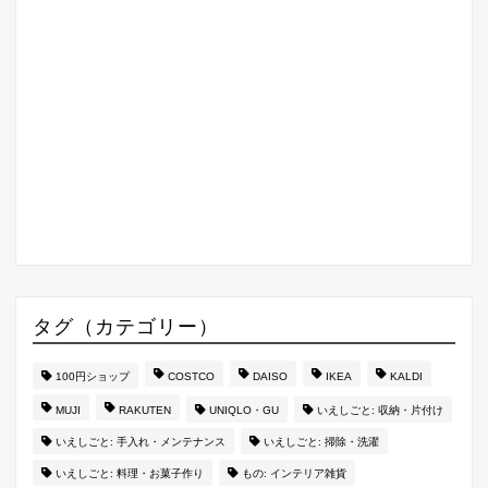
タグ（カテゴリー）
100円ショップ
COSTCO
DAISO
IKEA
KALDI
MUJI
RAKUTEN
UNIQLO・GU
いえしごと: 収納・片付け
いえしごと: 手入れ・メンテナンス
いえしごと: 掃除・洗濯
いえしごと: 料理・お菓子作り
もの: インテリア雑貨