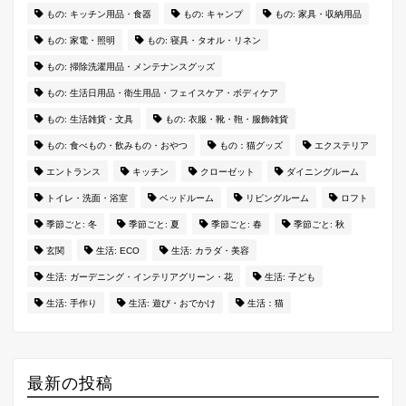
もの: キッチン用品・食器
もの: キャンプ
もの: 家具・収納用品
もの: 家電・照明
もの: 寝具・タオル・リネン
もの: 掃除洗濯用品・メンテナンスグッズ
もの: 生活日用品・衛生用品・フェイスケア・ボディケア
もの: 生活雑貨・文具
もの: 衣服・靴・鞄・服飾雑貨
もの: 食べもの・飲みもの・おやつ
もの：猫グッズ
エクステリア
エントランス
キッチン
クローゼット
ダイニングルーム
トイレ・洗面・浴室
ベッドルーム
リビングルーム
ロフト
季節ごと: 冬
季節ごと: 夏
季節ごと: 春
季節ごと: 秋
玄関
生活: ECO
生活: カラダ・美容
生活: ガーデニング・インテリアグリーン・花
生活: 子ども
生活: 手作り
生活: 遊び・おでかけ
生活：猫
最新の投稿