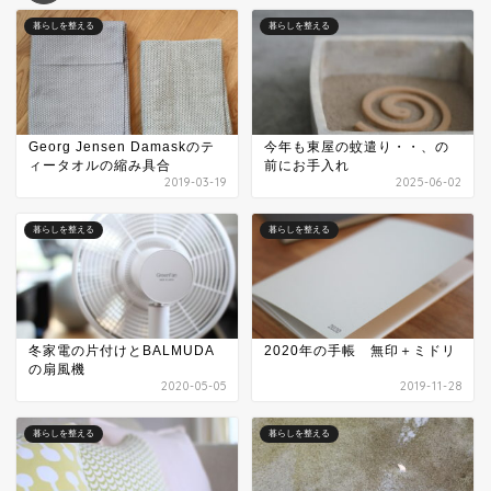
暮らしを整える
暮らしを整える
Georg Jensen Damaskのテ
今年も東屋の蚊遣り・・、の
ィータオルの縮み具合
前にお手入れ
2019-03-19
2025-06-02
暮らしを整える
暮らしを整える
冬家電の片付けとBALMUDA
2020年の手帳 無印＋ミドリ
の扇風機
2020-05-05
2019-11-28
暮らしを整える
暮らしを整える